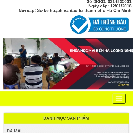
Số DKKD: 0314835031
Ngày cấp: 12/01/2018
Nơi cấp: Sở kế hoạch và đầu tư thành phố Hồ Chí Minh
Toggle
navigati
DANH MỤC SẢN PHẨM
ĐÁ MÀI