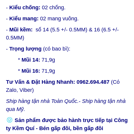
-
Kiểu chống:
02 chống.
-
Kiểu mang:
02 mang vuông.
-
Mũi kềm:
số 14 (5.5 +/- 0.5MM) & 16 (6.5 +/-
0.5MM)
-
Trọng lượng
(có bao bì):
*
Mũi 14:
71,9g
*
Mũi 16:
71,9g
Tư Vấn & Đặt Hàng Nhanh:
0962.694.487
(Có
Zalo, Viber)
Ship hàng tận nhà Toàn Quốc.- Ship hàng tận nhà
qua Mỹ.
Sản phẩm được bảo hành trực tiếp tại Công
ty Kềm Quí - Bén gấp đôi, bền gấp đôi