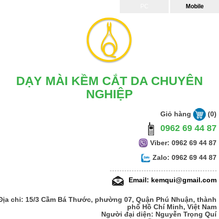
PC
Mobile
DẠY MÀI KỀM CẮT DA CHUYÊN
NGHIỆP
Giỏ hàng
(0)
0962 69 44 87
Viber: 0962 69 44 87
Zalo: 0962 69 44 87
Email: kemqui@gmail.com
Địa chỉ: 15/3 Cầm Bá Thước, phường 07, Quận Phú Nhuận, thành
phố Hồ Chí Minh, Việt Nam
Người đại diện: Nguyễn Trọng Quí