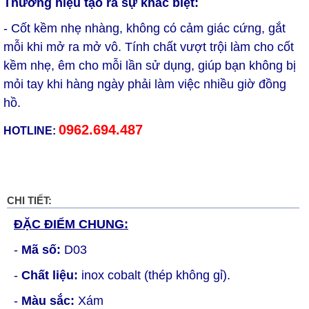
Thương hiệu tạo ra sự khác biệt:
- Cốt kềm nhẹ nhàng, không có cảm giác cứng, gắt
mỗi khi mở ra mở vô. Tính chất vượt trội làm cho cốt
kềm nhẹ, êm cho mỗi lần sử dụng, giúp bạn không bị
mỏi tay khi hàng ngày phải làm việc nhiều giờ đồng
hồ.
0962.694.487
HOTLINE:
CHI TIẾT:
ĐẶC ĐIỂM CHUNG:
-
Mã số:
D03
-
Chất liệu:
inox cobalt (thép không gỉ).
-
Màu sắc:
Xám