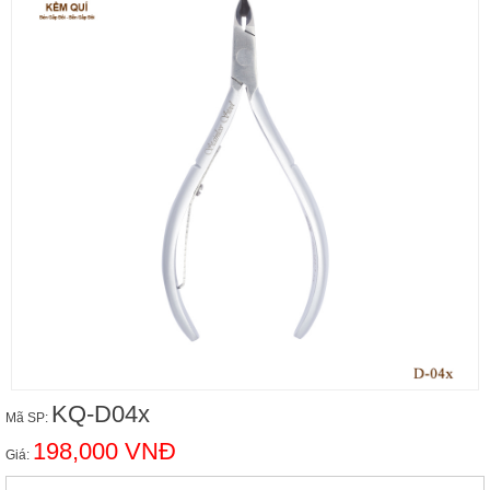
KQ-D04x
Mã SP:
198,000 VNĐ
Giá: