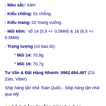
-
Màu sắc:
Xám
-
Kiểu chống:
01 chống.
-
Kiểu mang:
02 mang vuông.
-
Mũi kềm:
số 14 (5.5 +/- 0.5MM) & 16 (6.5 +/-
0.5MM)
-
Trọng lượng
(có bao bì):
*
Mũi 14:
70,8g
*
Mũi 16:
70,7g
Tư Vấn & Đặt Hàng Nhanh:
0962.694.487
(Có
Zalo, Viber)
Ship hàng tận nhà Toàn Quốc.- Ship hàng tận nhà
qua Mỹ.