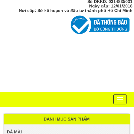
Số DKKD: 0314835031
Ngày cấp: 12/01/2018
Nơi cấp: Sở kế hoạch và đầu tư thành phố Hồ Chí Minh
Toggle
navigati
DANH MỤC SẢN PHẨM
ĐÁ MÀI