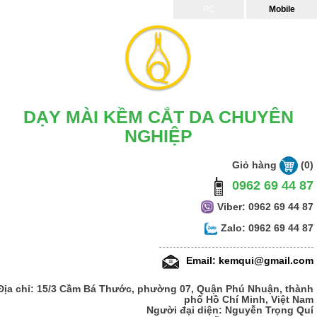
PC
Mobile
DẠY MÀI KỀM CẮT DA CHUYÊN
NGHIỆP
Giỏ hàng
(0)
0962 69 44 87
Viber: 0962 69 44 87
Zalo: 0962 69 44 87
Email: kemqui@gmail.com
Địa chỉ: 15/3 Cầm Bá Thước, phường 07, Quận Phú Nhuận, thành
phố Hồ Chí Minh, Việt Nam
Người đại diện: Nguyễn Trọng Quí