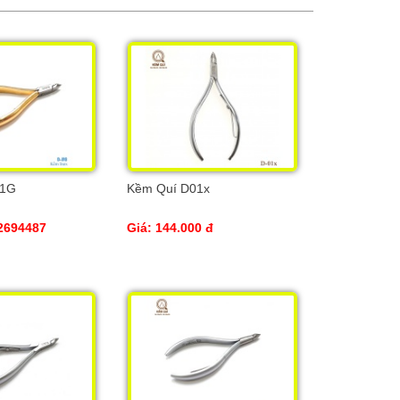
01G
Kềm Quí D01x
2694487
Giá: 144.000 đ