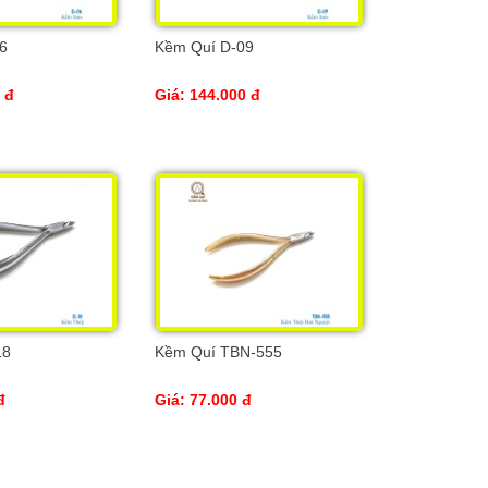
6
Kềm Quí D-09
 đ
Giá: 144.000 đ
18
Kềm Quí TBN-555
đ
Giá: 77.000 đ