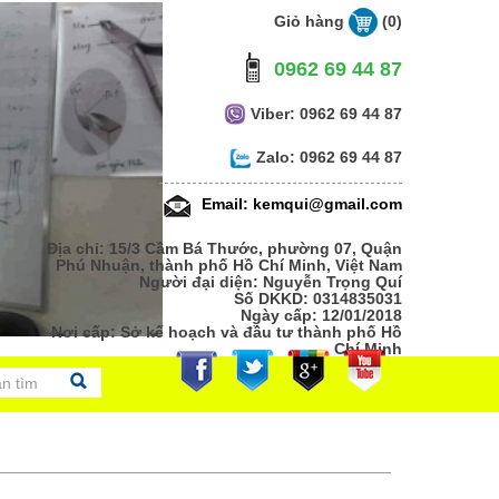
Giỏ hàng
(0)
0962 69 44 87
Viber: 0962 69 44 87
Zalo: 0962 69 44 87
Email: kemqui@gmail.com
Địa chỉ: 15/3 Cầm Bá Thước, phường 07, Quận
Phú Nhuận, thành phố Hồ Chí Minh, Việt Nam
Người đại diện: Nguyễn Trọng Quí
Số DKKD: 0314835031
Ngày cấp: 12/01/2018
Nơi cấp: Sở kế hoạch và đầu tư thành phố Hồ
Chí Minh