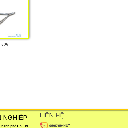
-506
đ
LIÊN HỆ
N NGHIỆP
/0962694487
 thành phố Hồ Chí