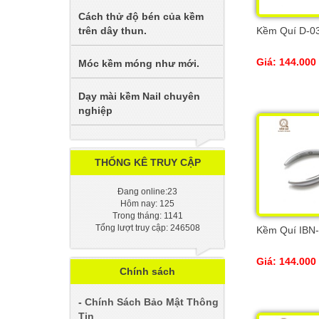
Cách thử độ bén của kềm
Kềm Quí D-0
trên dây thun.
Giá: 144.000
Móc kềm móng như mới.
Dạy mài kềm Nail chuyên
nghiệp
THỐNG KÊ TRUY CẬP
Đang online:23
Hôm nay: 125
Trong tháng: 1141
Tổng lượt truy cập: 246508
Kềm Quí IBN
Giá: 144.000
Chính sách
-
Chính Sách Bảo Mật Thông
Tin