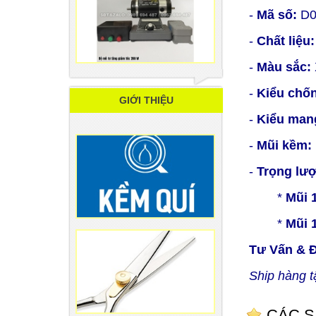
-
Mã số:
D0
-
Chất liệu:
-
Màu sắc:
-
Kiểu chố
GIỚI THIỆU
-
Kiểu man
-
Mũi kềm:
-
Trọng lư
*
Mũi 
*
Mũi 
Tư Vấn & 
Ship hàng t
CÁC S