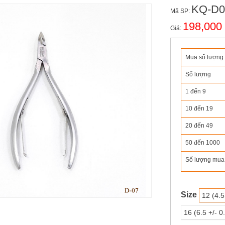
KQ-D0
Mã SP:
198,000
Giá:
Mua số lượng l
Số lượng
1 đến
9
10 đến
19
20 đến
49
50 đến
1000
Số lượng mua
Size
12 (4.
16 (6.5 +/- 