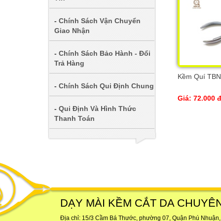
-
Chính Sách Vận Chuyển
Giao Nhận
-
Chính Sách Bảo Hành - Đổi
Trả Hàng
Kềm Quí TBN
-
Chính Sách Qui Định Chung
Giá: 72.000 
-
Qui Định Và Hình Thức
Thanh Toán
DẠY MÀI KỀM CẮT DA CHUYÊ
Địa chỉ: 15/3 Cầm Bá Thước, phường 07, Quận Phú Nhuận,