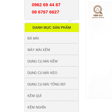
0962 69 44 87
08 6767 6627
DANH MỤC SẢN PHẨM
ĐÁ MÀI
MÁY MÀI KỀM
DỤNG CỤ MÀI KỀM
DỤNG CỤ MÀI KÉO
DỤNG CỤ MÀI TÔNG ĐƠ
KỀM QUÍ
KỀM NGHĨA