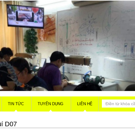
TIN TỨC
TUYỂN DỤNG
LIÊN HỆ
í D07