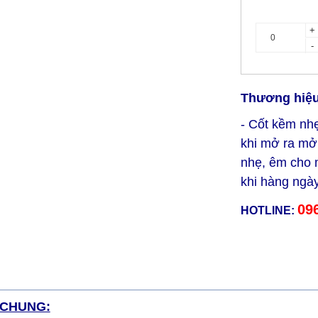
+
-
Thương hiệu 
- Cốt kềm nh
khi mở ra mở 
nhẹ, êm cho m
khi hàng ngày
09
HOTLINE:
 CHUNG: