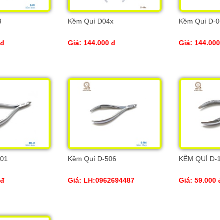
3
Kềm Quí D04x
Kềm Quí D-0
 đ
Giá: 144.000 đ
Giá: 144.000
-01
Kềm Quí D-506
KỀM QUÍ D-
 đ
Giá: LH:0962694487
Giá: 59.000 