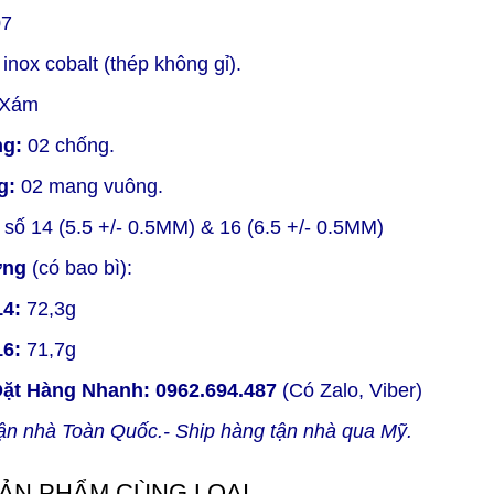
7
inox cobalt (thép không gỉ).
Xám
ng:
02 chống.
g:
02 mang vuông.
số 14 (5.5 +/- 0.5MM) & 16 (6.5 +/- 0.5MM)
ợng
(có bao bì):
14:
72,3g
16:
71,7g
Đặt Hàng Nhanh:
0962.694.487
(Có Zalo, Viber)
ận nhà Toàn Quốc.- Ship hàng tận nhà qua Mỹ.
ẢN PHẨM CÙNG LOẠI