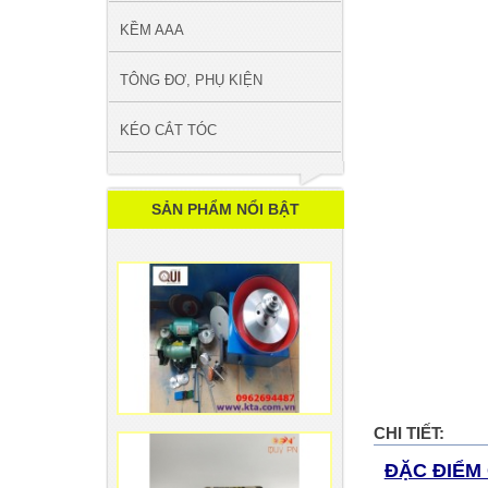
KỀM AAA
TÔNG ĐƠ, PHỤ KIỆN
KÉO CẮT TÓC
SẢN PHẨM NỔI BẬT
CHI TIẾT:
ĐẶC ĐIỂM